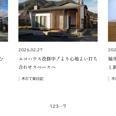
2026.02.27
202
む
エコハウス改修中！より心地よい打ち
福
合わせスペースへ
と最
木だて家日記
木
1
2
3
…
7